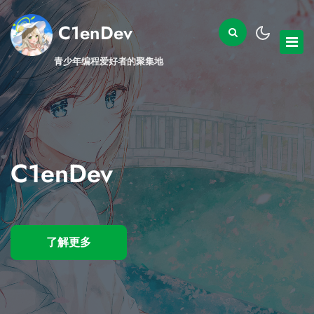
C1enDev
青少年编程爱好者的聚集地
C1enDev
C1enDev
了解更多
Contact Now