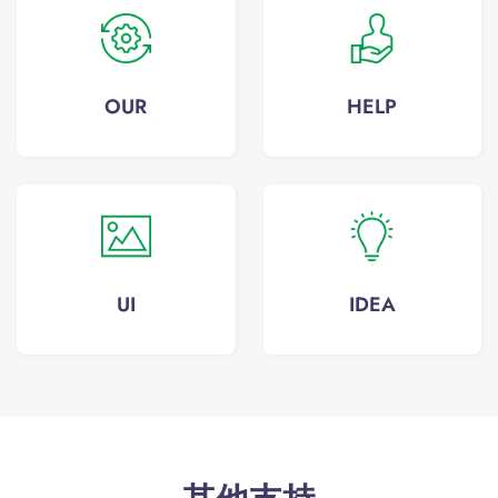
OUR
HELP
UI
IDEA